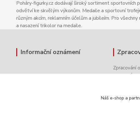
Poháry-figurky.cz dodávají široký sortiment sportovních p
odvětví ke skvělým výkonům. Medaile a sportovní trofej
různým akcím, reklamním účelům a jubileím. Pro všechny
a nasazení trikolor na medaile.
Informační oznámení
Zpracov
Zpracování 
ovlivnit
úpra
soukromí.
Náš e-shop a partn