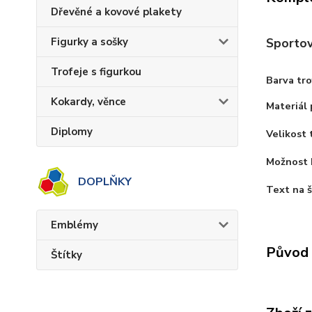
Dřevěné a kovové plakety
Sportovn
Figurky a sošky
Trofeje s figurkou
Barva tro
Kokardy, věnce
Materiál 
Diplomy
Velikost 
Možnost 
DOPLŇKY
Text na š
Emblémy
Původ 
Štítky