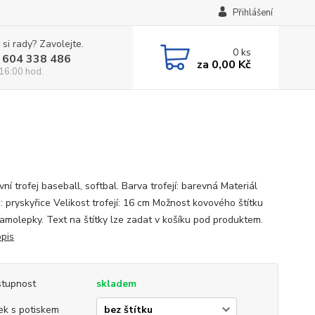
Přihlášení
 si rady? Zavolejte.
0
ks
 604 338 486
za
0,00 Kč
 16:00 hod.
ní trofej baseball, softbal. Barva trofejí: barevná Materiál
: pryskyřice Velikost trofejí: 16 cm Možnost kovového štítku
amolepky. Text na štítky lze zadat v košíku pod produktem.
opis
tupnost
skladem
tek s potiskem