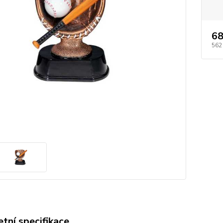
68
562
tní specifikace