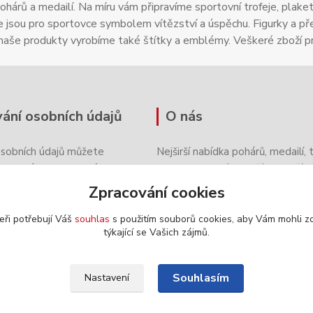
ohárů a medailí. Na míru vám připravíme sportovní trofeje, plake
e jsou pro sportovce symbolem vítězství a úspěchu. Figurky a 
 naše produkty vyrobíme také štítky a emblémy. Veškeré zboží 
ání osobních údajů
O nás
osobních údajů můžete
Nejširší nabídka pohárů, medailí, t
vou svých preferencí
ochrany
plaket, diplomů a dalšího zboží 
novém e-shopu nyní i ve verzi pr
Zpracování cookies
zařízení!
eři potřebují Váš
souhlas
s použitím souborů cookies, aby Vám mohli z
týkající se Vašich zájmů.
Souhlasím
Nastavení