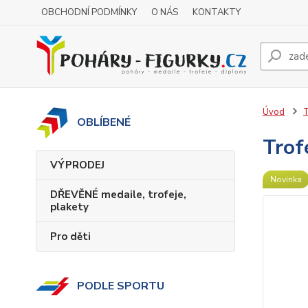
OBCHODNÍ PODMÍNKY
O NÁS
KONTAKTY
Úvod
T
OBLÍBENÉ
Trof
VÝPRODEJ
Novinka
DŘEVĚNÉ medaile, trofeje,
plakety
Pro děti
PODLE SPORTU