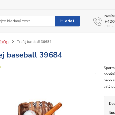
Nevíte
Hledat
+420
8:00 -
rofeje
Trofej baseball 39684
ej baseball 39684
Sportov
pohárů
nebo s
celý p
Dos
ští