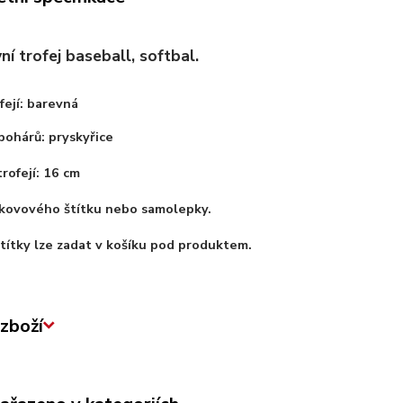
í trofej baseball, softbal.
fejí: barevná
pohárů: pryskyřice
trofejí: 16 cm
kovového štítku nebo samolepky.
títky lze zadat v košíku pod produktem.
zboží