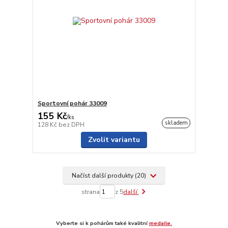
Sportovní pohár 33009
155 Kč
/
ks
skladem
128 Kč
bez DPH
Zvolit variantu
Načíst další produkty (20)
strana
z 5
další
Vyberte si k pohárům také kvalitní
medaile.