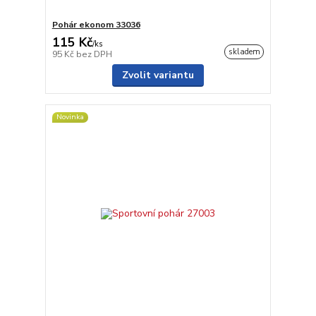
Pohár ekonom 33036
115 Kč
/
ks
skladem
95 Kč
bez DPH
Zvolit variantu
Novinka