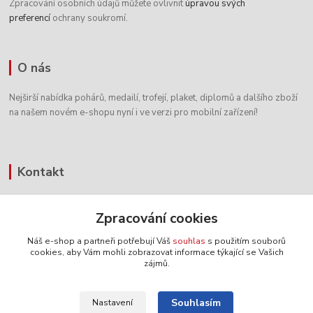
Zpracování osobních údajů můžete ovlivnit
úpravou svých
preferencí
ochrany soukromí.
O nás
Nejširší nabídka pohárů, medailí, trofejí, plaket, diplomů a dalšího zboží
na našem novém e-shopu nyní i ve verzi pro mobilní zařízení!
Kontakt
+420 604 338 486
Zpracování cookies
8:00 - 16:00 hod.
Náš e-shop a partneři potřebují Váš
souhlas
s použitím souborů
info@pohary-figurky.cz
cookies, aby Vám mohli zobrazovat informace týkající se Vašich
zájmů.
Souhlasím
Nastavení