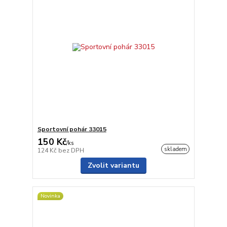
Sportovní pohár 33015
150 Kč
/
ks
skladem
124 Kč
bez DPH
Zvolit variantu
Novinka