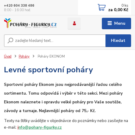
0
ks
+420 604 338 486
za
0,00 Kč
8:00 - 16:00 hod.
Menu
Hledat
Úvod
Poháry
Poháry EKONOM
Levné sportovní poháry
Sportovní poháry Ekonom jsou nejprodávanější řadou celého
sortimentu. Tomu odpovídá i výběr v této sekci. Mezi poháry
Ekonom naleznete i opravdu velké poháry pro Vaše soutěže,
závody a turnaje. Nejlevnější poháry od 75,- Kč.
Texty na štítky uvádějte v objednávce do poznámky nebo zasílejte na
e-mail:
i
nfo@pohary-figurky.cz