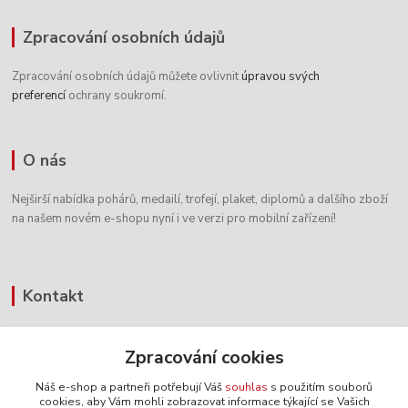
Zpracování osobních údajů
Zpracování osobních údajů můžete ovlivnit
úpravou svých
preferencí
ochrany soukromí.
O nás
Nejširší nabídka pohárů, medailí, trofejí, plaket, diplomů a dalšího zboží
na našem novém e-shopu nyní i ve verzi pro mobilní zařízení!
Kontakt
+420 604 338 486
Zpracování cookies
8:00 - 16:00 hod.
Náš e-shop a partneři potřebují Váš
souhlas
s použitím souborů
info@pohary-figurky.cz
cookies, aby Vám mohli zobrazovat informace týkající se Vašich