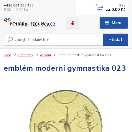
0
ks
+420 604 338 486
za
0,00 Kč
8:00 - 16:00 hod.
Menu
Hledat
Úvod
Emblémy
ostatní
emblém moderní gymnastika 023
emblém moderní gymnastika 023