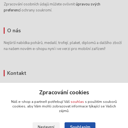
Zpracování osobních údajů můžete ovlivnit
úpravou svých
preferencí
ochrany soukromí.
O nás
Nejširší nabídka pohárů, medailí, trofejí, plaket, diplomů a dalšího zboží
na našem novém e-shopu nyní i ve verzi pro mobilní zařízení!
Kontakt
+420 604 338 486
Zpracování cookies
8:00 - 16:00 hod.
Náš e-shop a partneři potřebují Váš
souhlas
s použitím souborů
info@pohary-figurky.cz
cookies, aby Vám mohli zobrazovat informace týkající se Vašich
zájmů.
Souhlasím
Nastavení