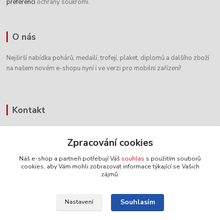
preferencí
ochrany soukromí.
O nás
Nejširší nabídka pohárů, medailí, trofejí, plaket, diplomů a dalšího zboží
na našem novém e-shopu nyní i ve verzi pro mobilní zařízení!
Kontakt
+420 604 338 486
Zpracování cookies
8:00 - 16:00 hod.
Náš e-shop a partneři potřebují Váš
souhlas
s použitím souborů
info@pohary-figurky.cz
cookies, aby Vám mohli zobrazovat informace týkající se Vašich
zájmů.
Souhlasím
Nastavení