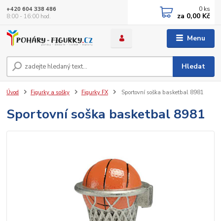
0
ks
+420 604 338 486
za
0,00 Kč
8:00 - 16:00 hod.
Menu
Hledat
Úvod
Figurky a sošky
Figurky FX
Sportovní soška basketbal 8981
Sportovní soška basketbal 8981