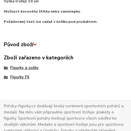
Výška trofejí: 10 cm
Možnost kovového štítku nebo samolepky.
Požadovaný text lze zadat v košíku pod produktem.
Původ zboží
Zboží zařazeno v kategoriích
Figurky a sošky
Figurky FX
Poháry-figurky.cz dodávají široký sortiment sportovních pohárů a
medailí. Na míru vám připravíme sportovní trofeje, plakety a
figurky. Sportovní poháry motivují sportovce všech odvětví ke
skvělým výkonům. Medaile a sportovní trofeje jsou pro sportovce
symbolem vítězství a úspěchu. Figurky a především skleněné