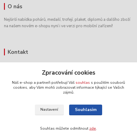
O nás
Nejširší nabídka pohárů, medailí, trofejí, plaket, diplomů a dalšího zboží
na našem novém e-shopu nyní i ve verzi pro mobilní zařízení!
Kontakt
+420 604 338 486
Zpracování cookies
8:00 - 16:00 hod.
Náš e-shop a partneři potřebují Váš
souhlas
s použitím souborů
info@pohary-figurky.cz
cookies, aby Vám mohli zobrazovat informace týkající se Vašich
zájmů.
Souhlasím
Nastavení
© 2019 Palve s.r.o.
Souhlas můžete odmítnout
zde
.
Vytvořeno na
Eshop-rychle.cz