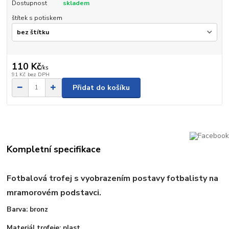
Dostupnost
skladem
štítek s potiskem
110 Kč
/
ks
91 Kč
bez DPH
Přidat do košíku
Kompletní specifikace
Fotbalová trofej s vyobrazením postavy fotbalisty
na
mramorovém podstavci.
Barva: bronz
Materiál trofeje: plast